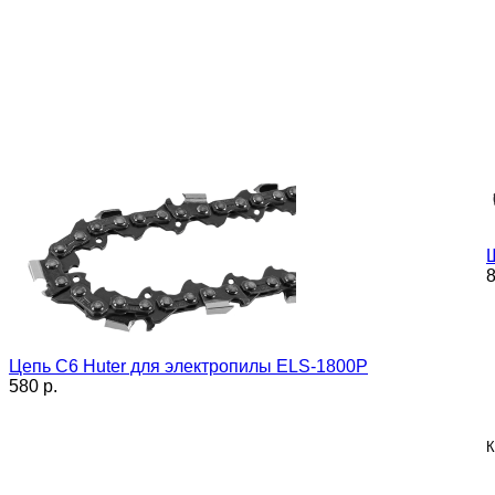
8
Цепь C6 Huter для электропилы ELS-1800P
580 p.
К