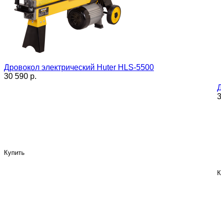
Дровокол электрический Huter HLS-5500
30 590 p.
3
Купить
К