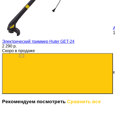
1
Электрический триммер Huter GET-24
2 290 p.
Скоро в продаже
К
Рекомендуем посмотреть
Сравнить все